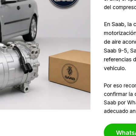
del compreso
En Saab, la 
motorización,
de aire acon
Saab 9-5, Sa
referencias 
vehículo.
Por eso rec
confirmar la
Saab por Wh
adecuado ant
Whats