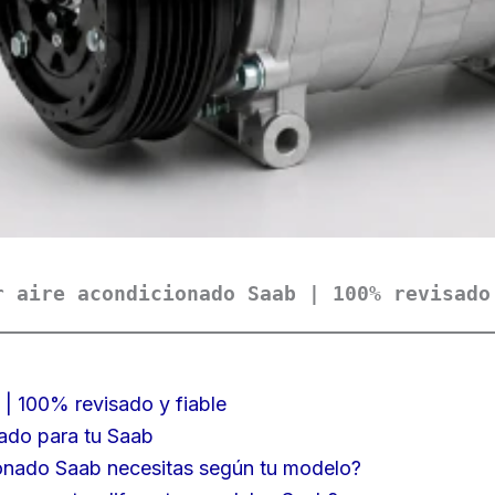
r aire acondicionado Saab | 100% revisado
| 100% revisado y fiable
ado para tu Saab
onado Saab necesitas según tu modelo?