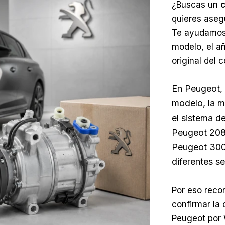
¿Buscas un
c
quieres aseg
Te ayudamos 
modelo, el añ
original del 
En Peugeot, 
modelo, la mo
el sistema d
Peugeot 208
Peugeot 3008
diferentes s
Por eso rec
confirmar la
Peugeot por