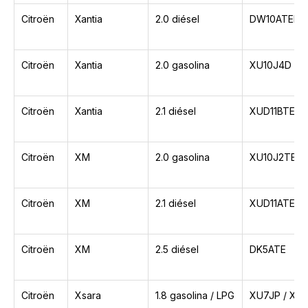
Citroën
Xantia
2.0 diésel
DW10ATED 
Citroën
Xantia
2.0 gasolina
XU10J4D / X
Citroën
Xantia
2.1 diésel
XUD11BTE
Citroën
XM
2.0 gasolina
XU10J2TE
Citroën
XM
2.1 diésel
XUD11ATE / 
Citroën
XM
2.5 diésel
DK5ATE
Citroën
Xsara
1.8 gasolina / LPG
XU7JP / XU7