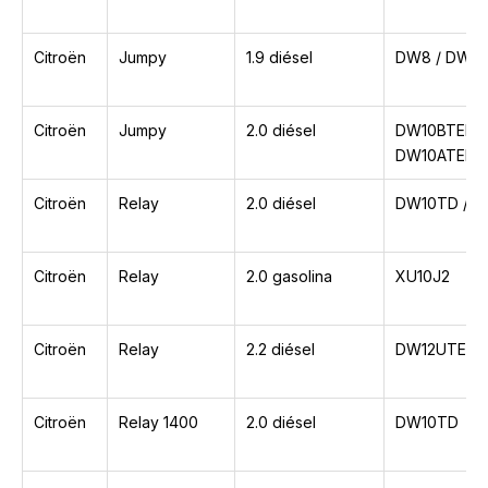
Citroën
Jumpy
1.9 diésel
DW8 / DW8B
Citroën
Jumpy
2.0 diésel
DW10BTED /
DW10ATED4
Citroën
Relay
2.0 diésel
DW10TD / 
Citroën
Relay
2.0 gasolina
XU10J2
Citroën
Relay
2.2 diésel
DW12UTED
Citroën
Relay 1400
2.0 diésel
DW10TD