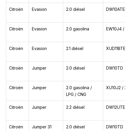
Citroën
Evasion
2.0 diésel
DW10ATED /
Citroën
Evasion
2.0 gasolina
EW10J4 / XU
Citroën
Evasion
2.1 diésel
XUD11BTE
Citroën
Jumper
2.0 diésel
DW10TD
Citroën
Jumper
2.0 gasolina /
XU10J2 / X
LPG / CNG
Citroën
Jumper
2.2 diésel
DW12UTED
Citroën
Jumper 31
2.0 diésel
DW10TD