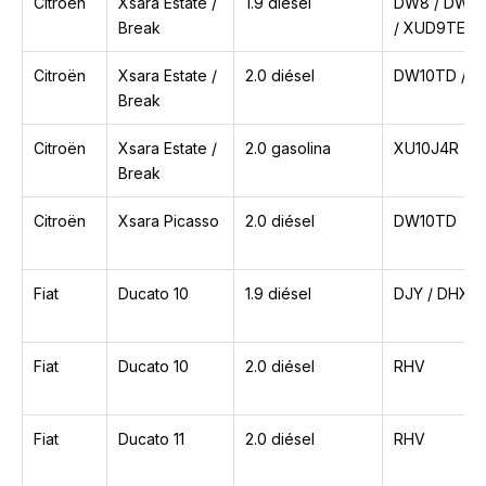
Citroën
Xsara Estate /
1.9 diésel
DW8 / DW8B
Break
/ XUD9TE
Citroën
Xsara Estate /
2.0 diésel
DW10TD / 
Break
Citroën
Xsara Estate /
2.0 gasolina
XU10J4R
Break
Citroën
Xsara Picasso
2.0 diésel
DW10TD
Fiat
Ducato 10
1.9 diésel
DJY / DHX
Fiat
Ducato 10
2.0 diésel
RHV
Fiat
Ducato 11
2.0 diésel
RHV