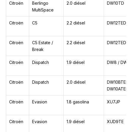
Citroën
Berlingo
2.0 diésel
DW10TD
MultiSpace
Citroën
C5
2.2 diésel
DW12TED4
Citroën
C5 Estate /
2.2 diésel
DW12TED4
Break
Citroën
Dispatch
1.9 diésel
DW8 / DW8B
Citroën
Dispatch
2.0 diésel
DW10BTED /
DW10ATED4
Citroën
Evasion
1.8 gasolina
XU7JP
Citroën
Evasion
1.9 diésel
XUD9TE