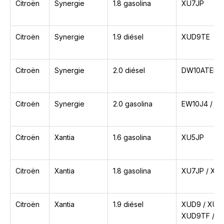
Citroën
Synergie
1.8 gasolina
XU7JP
Citroën
Synergie
1.9 diésel
XUD9TE
Citroën
Synergie
2.0 diésel
DW10ATED /
Citroën
Synergie
2.0 gasolina
EW10J4 / XU
Citroën
Xantia
1.6 gasolina
XU5JP
Citroën
Xantia
1.8 gasolina
XU7JP / XU7
Citroën
Xantia
1.9 diésel
XUD9 / XUD
XUD9TF / 