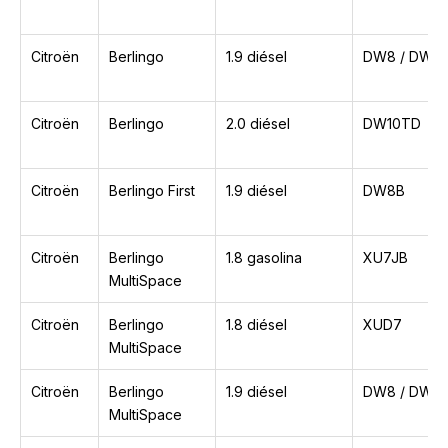
Citroën
Berlingo
1.9 diésel
DW8 / DW8B
Citroën
Berlingo
2.0 diésel
DW10TD
Citroën
Berlingo First
1.9 diésel
DW8B
Citroën
Berlingo
1.8 gasolina
XU7JB
MultiSpace
Citroën
Berlingo
1.8 diésel
XUD7
MultiSpace
Citroën
Berlingo
1.9 diésel
DW8 / DW8B
MultiSpace