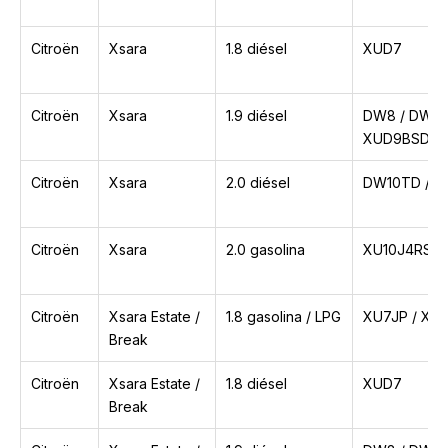
Citroën
Xsara
1.8 diésel
XUD7
Citroën
Xsara
1.9 diésel
DW8 / DW8B
XUD9BSD
Citroën
Xsara
2.0 diésel
DW10TD / 
Citroën
Xsara
2.0 gasolina
XU10J4RS /
Citroën
Xsara Estate /
1.8 gasolina / LPG
XU7JP / XU7
Break
Citroën
Xsara Estate /
1.8 diésel
XUD7
Break