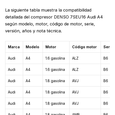
La siguiente tabla muestra la compatibilidad
detallada del compresor DENSO 7SEU16 Audi A4
según modelo, motor, código de motor, serie,
versión, años y nota técnica.
Marca
Modelo
Motor
Código motor
Serie
Audi
A4
1.6 gasolina
ALZ
B6
Audi
A4
1.6 gasolina
ALZ
B6
Audi
A4
1.8 gasolina
AVJ
B6
Audi
A4
1.8 gasolina
AVJ
B6
Audi
A4
1.8 gasolina
AVJ
B6
Audi
A4
1.8 gasolina
AMB
B6