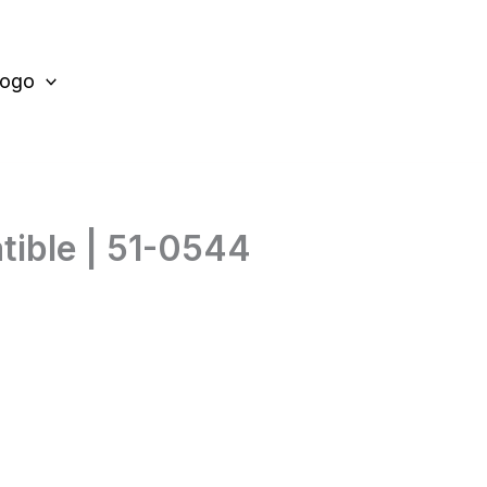
logo
ible | 51-0544