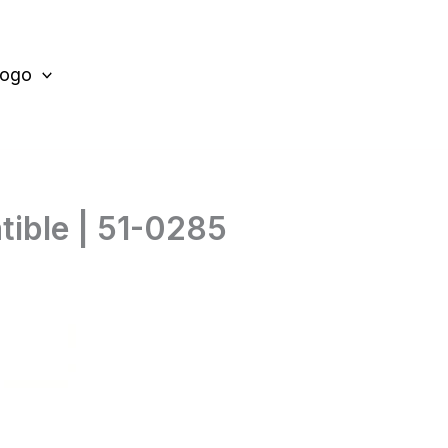
logo
ible | 51-0285