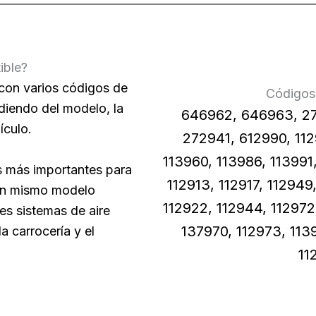
ible?
con varios códigos de
Códigos 
iendo del modelo, la
646962, 646963, 272
ículo.
272941, 612990, 11
113960, 113986, 113991
s más importantes para
112913, 112917, 112949
 un mismo modelo
112922, 112944, 112972
s sistemas de aire
137970, 112973, 113
a carrocería y el
11