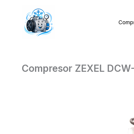
Skip
to
content
Compr
Compresor ZEXEL DCW-1