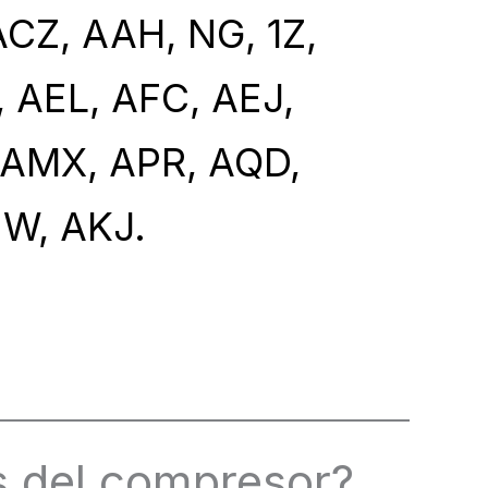
CZ, AAH, NG, 1Z,
 AEL, AFC, AEJ,
 AMX, APR, AQD,
W, AKJ.
s del compresor?